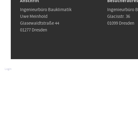
Anschrift
Besucheradre
3
Ingenieurbüro Bauklimatik
Ingenieurbüro 
Uwe Meinhold
Glacisstr. 36
Glasewaldtstraße 44
01099 Dresden
01277 Dresden
Login