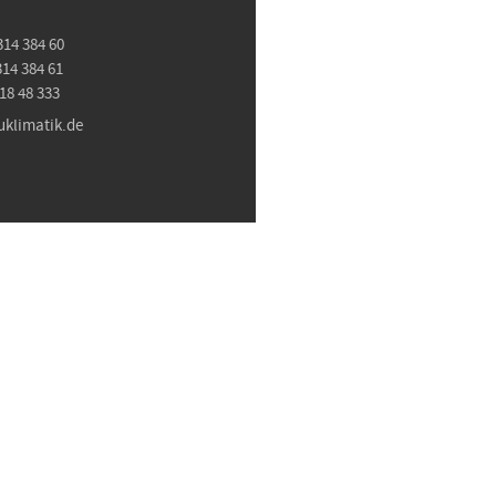
314 384 60
314 384 61
 18 48 333
uklimatik.de