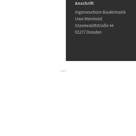
Anschrift
Ingenieurbüro Bauklimatik
Uwe Meinhold
Glasewaldtstraße 44
01277 Dresden
Login