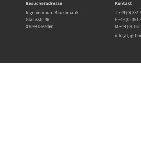
Besucheradresse
Kontakt
Ingenieurbüro Bauklimatik
T +49 (0) 351 
Glacisstr. 36
F +49 (0) 351 
01099 Dresden
M +49 (0) 162
info[at]ig-ba