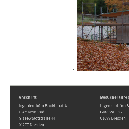
Anschrift
Besucheradre
Ingenieurbüro Bauklimatik
Ingenieurbüro 
Uwe Meinhold
Glacisstr. 36
Glasewaldtstraße 44
01099 Dresden
01277 Dresden